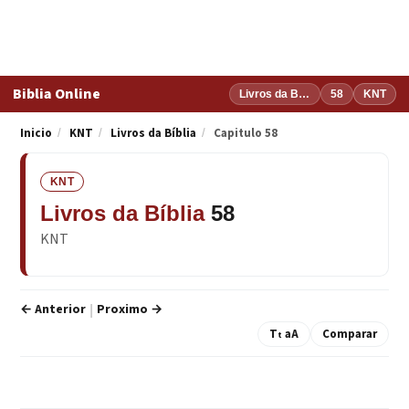
Biblia Online
Livros da Bíblia
58
KNT
Inicio
KNT
Livros da Bíblia
Capitulo 58
/
/
/
KNT
Livros da Bíblia
58
KNT
← Anterior
Proximo →
|
T
aA
Comparar
t