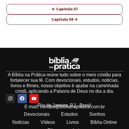
← Capitulo 57
Capitulo 59 →
A Bíblia na Prática reúne tudo sobre o meio cristão para
fortalecer sua fé. Com devocionais, estudos, notícias,
livros e filmes, nosso objetivo é ajudar na caminhada
cristã, aplicando a Palavra de Deus no dia a dia.
Rio de Janeiro, RJ - Brasil
E-mail:
contato@biblianapratica.com.br
Devocionais
Estudos
Sonhos
Notícias
Vídeos
Livros
Bíblia Online