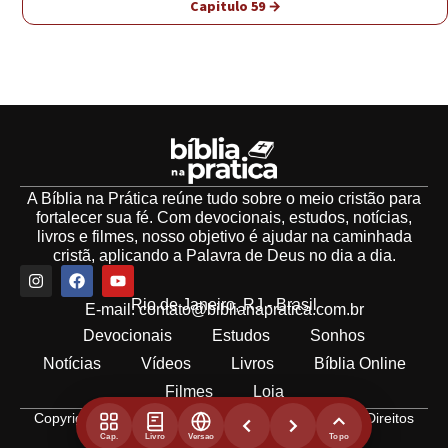
Capitulo 59 →
A Bíblia na Prática reúne tudo sobre o meio cristão para
fortalecer sua fé. Com devocionais, estudos, notícias,
livros e filmes, nosso objetivo é ajudar na caminhada
cristã, aplicando a Palavra de Deus no dia a dia.
Rio de Janeiro, RJ - Brasil
E-mail:
contato@biblianapratica.com.br
Devocionais
Estudos
Sonhos
Notícias
Vídeos
Livros
Bíblia Online
Filmes
Loja
Copyright 2021 - 2026 © Bíblia na Prática. Todos os Direitos
Reservados.
Cap.
Livro
Versao
Topo