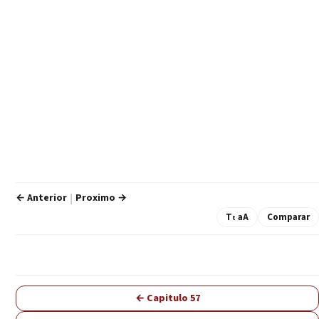
← Anterior
Proximo →
|
T
aA
Comparar
t
← Capitulo 57