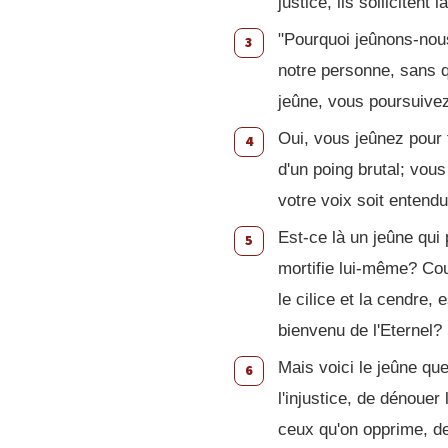
justice, ils sollicitent
"Pourquoi jeûnons-nous
3
notre personne, sans q
jeûne, vous poursuivez
Oui, vous jeûnez pour 
4
d'un poing brutal; vous
votre voix soit entendu
Est-ce là un jeûne qui
5
mortifie lui-même? Co
le cilice et la cendre, 
bienvenu de l'Eternel?
Mais voici le jeûne qu
6
l'injustice, de dénouer
ceux qu'on opprime, de 