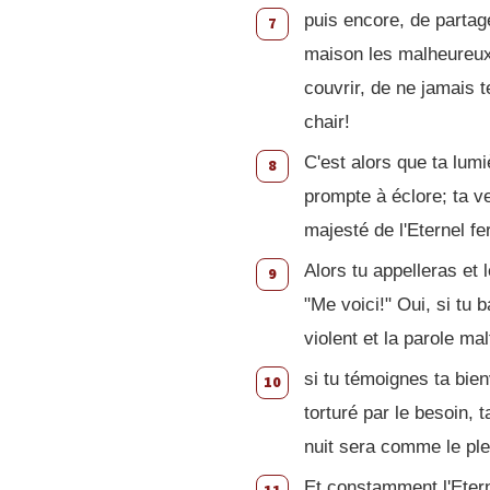
puis encore, de partage
7
maison les malheureux
couvrir, de ne jamais 
chair!
C'est alors que ta lum
8
prompte à éclore; ta ve
majesté de l'Eternel f
Alors tu appelleras et l
9
"Me voici!" Oui, si tu 
violent et la parole mal
si tu témoignes ta bien
10
torturé par le besoin, t
nuit sera comme le ple
Et constamment l'Etern