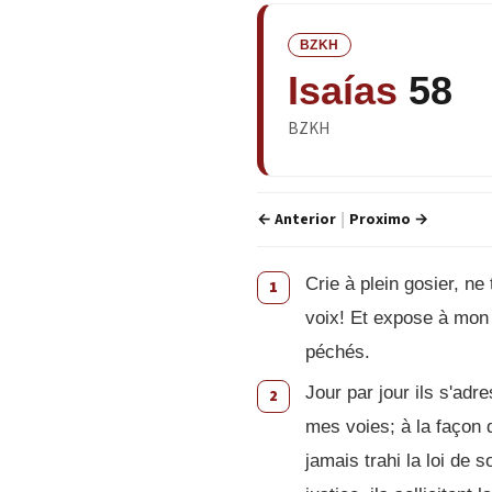
BZKH
Isaías
58
BZKH
← Anterior
Proximo →
|
Crie à plein gosier, ne
1
voix! Et expose à mon 
péchés.
Jour par jour ils s'adr
2
mes voies; à la façon d
jamais trahi la loi de