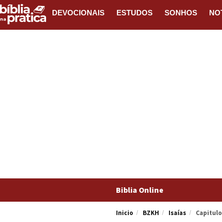
DEVOCIONAIS
ESTUDOS
SONHOS
NO
Biblia Online
Inicio
BZKH
Isaías
Capitulo
/
/
/