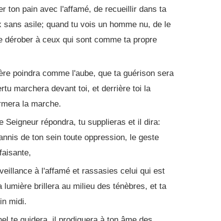
r ton pain avec l'affamé, de recueillir dans ta
 sans asile; quand tu vois un homme nu, de le
te dérober à ceux qui sont comme ta propre
ière poindra comme l'aube, que ta guérison sera
rtu marchera devant toi, et derrière toi la
ermera la marche.
e Seigneur répondra, tu supplieras et il dira:
bannis de ton sein toute oppression, le geste
faisante,
veillance à l'affamé et rassasies celui qui est
a lumière brillera au milieu des ténèbres, et ta
in midi.
el te guidera, il prodiguera à ton âme des