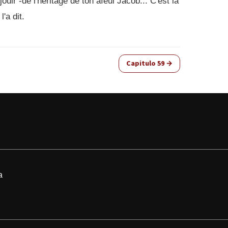
jouir -de l'héritage de ton aïeul Jacob... C'est la
l'a dit.
Capitulo 59 →
a