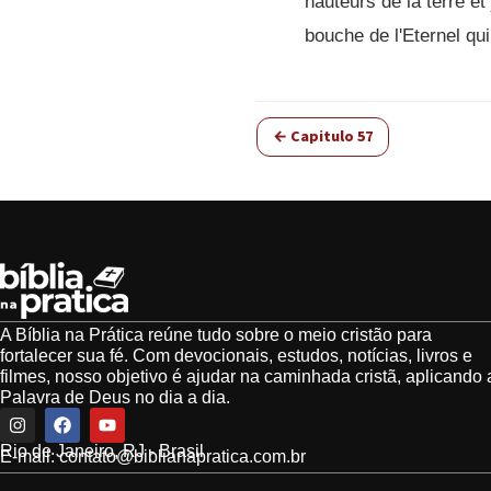
hauteurs de la terre et 
bouche de l'Eternel qui 
← Capitulo 57
A Bíblia na Prática reúne tudo sobre o meio cristão para
fortalecer sua fé. Com devocionais, estudos, notícias, livros e
filmes, nosso objetivo é ajudar na caminhada cristã, aplicando 
Palavra de Deus no dia a dia.
Rio de Janeiro, RJ - Brasil
E-mail:
contato@biblianapratica.com.br