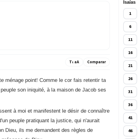
Isaías
1
6
11
16
T
aA
Comparar
t
21
26
 te ménage point! Comme le cor fais retentir ta
peuple son iniquité, à la maison de Jacob ses
31
36
essent à moi et manifestent le désir de connaître
41
'un peuple pratiquant la justice, qui n'aurait
 son Dieu, ils me demandent des règles de
46