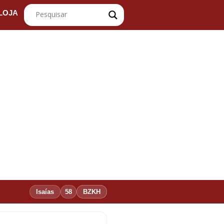
LOJA
Isaías
58
BZKH