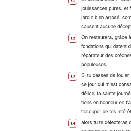
11
jouissances pures, et 
jardin bien arrosé, co
causent aucune décept
On restaurera, grâce à 
12
fondations qui datent 
réparateur des brèches
populeuses.
Si tu cesses de fouler 
13
ce jour qui m'est cons
délice, la sainte journ
tiens en honneur en t'a
t'occuper de tes intérêt
alors tu te délecteras 
14