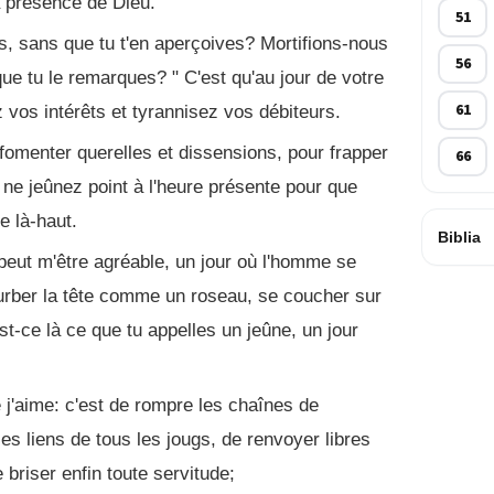
 la présence de Dieu.
51
, sans que tu t'en aperçoives? Mortifions-nous
56
ue tu le remarques? " C'est qu'au jour de votre
61
 vos intérêts et tyrannisez vos débiteurs.
fomenter querelles et dissensions, pour frapper
66
 ne jeûnez point à l'heure présente pour que
e là-haut.
Biblia
 peut m'être agréable, un jour où l'homme se
urber la tête comme un roseau, se coucher sur
est-ce là ce que tu appelles un jeûne, un jour
e j'aime: c'est de rompre les chaînes de
 les liens de tous les jougs, de renvoyer libres
briser enfin toute servitude;