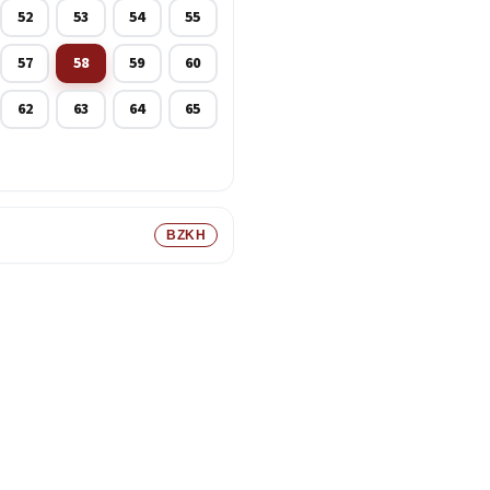
52
53
54
55
57
58
59
60
62
63
64
65
BZKH