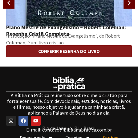
Plano Mestre de Evangelismo – Robert Coleman:
Resenha Cristã Completa
Introdução “Plano Mestre de Evangelismo”, de Robert
Coleman, é um livro cristão ...
CONFERIR RESENHA DO LIVRO
A Bíblia na Prática reúne tudo sobre o meio cristão para
fortalecer sua fé. Com devocionais, estudos, notícias, livros
e filmes, nosso objetivo é ajudar na caminhada cristã,
aplicando a Palavra de Deus no dia a dia.
Rio de Janeiro, RJ - Brasil
E-mail:
contato@biblianapratica.com.br
Devocionais
Estudos
Sonhos