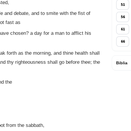
ted,
51
fe and debate, and to smite with the fist of
56
ot fast as
61
I have chosen? a day for a man to afflict his
66
eak forth as the morning, and thine health shall
and thy righteousness shall go before thee; the
Biblia
nd the
oot from the sabbath,