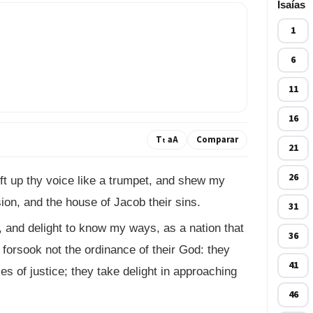
Isaías
1
6
11
16
T
aA
Comparar
t
21
26
ift up thy voice like a trumpet, and shew my
ion, and the house of Jacob their sins.
31
, and delight to know my ways, as a nation that
36
 forsook not the ordinance of their God: they
41
s of justice; they take delight in approaching
46