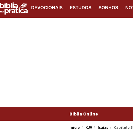
DEVOCIONAIS
ESTUDOS
SONHOS
NO
Biblia Online
Inicio
KJV
Isaías
Capitulo 5
/
/
/