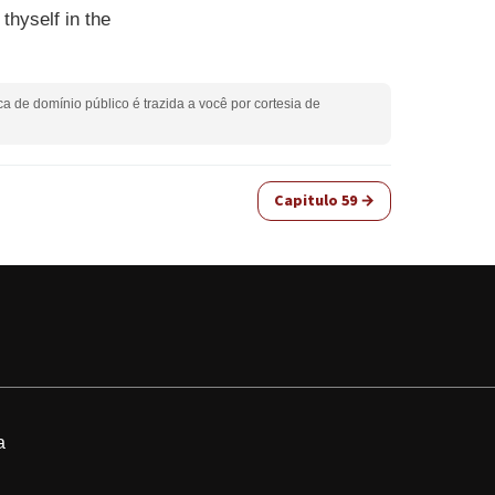
 thyself in the
ca de domínio público é trazida a você por cortesia de
Capitulo 59 →
a