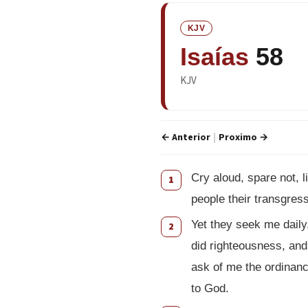
KJV
Isaías
58
KJV
← Anterior
Proximo →
|
Cry aloud, spare not, l
1
people their transgress
Yet they seek me daily
2
did righteousness, and
ask of me the ordinance
to God.