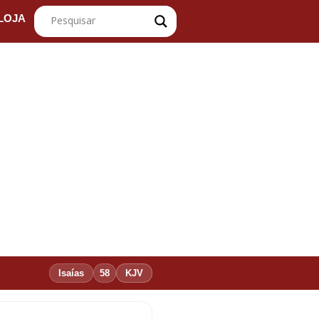
LOJA
Isaías
58
KJV