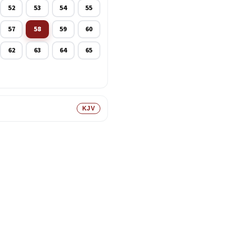
52
53
54
55
57
58
59
60
62
63
64
65
KJV