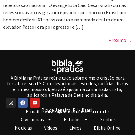
repercussão nacional. O evangelista Caio César viralizou nas
redes sociais ao reagir a um episódio que chocou o Brasil: um
homem desferiu 61 socos contra a namorada dentro de um
elevador. Pastor ora por agressor e […]
Próximo
→
A Bíblia na Prática reúne tudo sobre o meio cristão para
fortalecer sua fé. Com devocionais, estudos, notícias, livros
e filmes, nosso objetivo é ajudar na caminhada cristã,
aplicando a Palavra de Deus no dia a dia.
Rio de Janeiro, RJ - Brasil
E-mail:
contato@biblianapratica.com.br
Devocionais
Estudos
Sonhos
Notícias
Vídeos
Livros
Bíblia Online