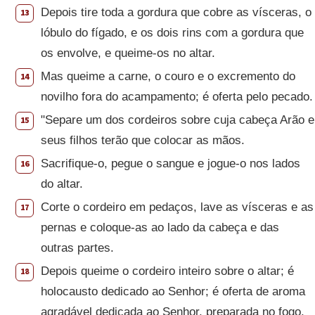
Depois tire toda a gordura que cobre as vísceras, o
13
lóbulo do fígado, e os dois rins com a gordura que
os envolve, e queime-os no altar.
Mas queime a carne, o couro e o excremento do
14
novilho fora do acampamento; é oferta pelo pecado.
"Separe um dos cordeiros sobre cuja cabeça Arão e
15
seus filhos terão que colocar as mãos.
Sacrifique-o, pegue o sangue e jogue-o nos lados
16
do altar.
Corte o cordeiro em pedaços, lave as vísceras e as
17
pernas e coloque-as ao lado da cabeça e das
outras partes.
Depois queime o cordeiro inteiro sobre o altar; é
18
holocausto dedicado ao Senhor; é oferta de aroma
agradável dedicada ao Senhor, preparada no fogo.