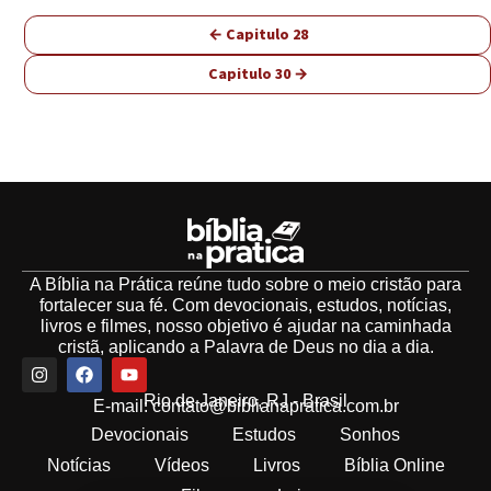
← Capitulo 28
Capitulo 30 →
A Bíblia na Prática reúne tudo sobre o meio cristão para
fortalecer sua fé. Com devocionais, estudos, notícias,
livros e filmes, nosso objetivo é ajudar na caminhada
cristã, aplicando a Palavra de Deus no dia a dia.
Rio de Janeiro, RJ - Brasil
E-mail:
contato@biblianapratica.com.br
Devocionais
Estudos
Sonhos
Notícias
Vídeos
Livros
Bíblia Online