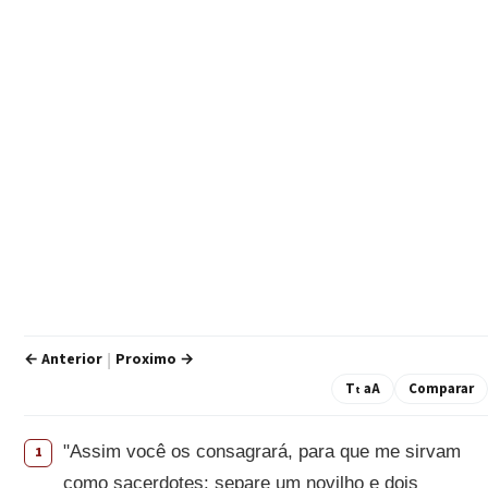
← Anterior
Proximo →
|
T
aA
Comparar
t
"Assim você os consagrará, para que me sirvam
1
como sacerdotes: separe um novilho e dois