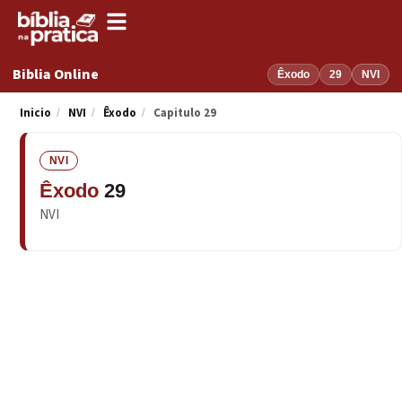
Biblia Online
Êxodo
29
NVI
Inicio
NVI
Êxodo
Capitulo 29
/
/
/
NVI
Êxodo
29
NVI