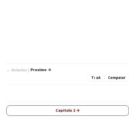
Proximo →
|
← Anterior
T
aA
Comparar
t
Capitulo 2 →